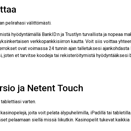
uttaa
an pelirahasi välittömästi.
mistä hyödyntämällä BankID:n ja Trustlyn turvallista ja nopeaa m
yksinkertaisen verkkopankkisiirron kautta. Voit siis voittaa yhte
skierrokset ovat voimassa 24 tunnin ajan talletuksesi ajankohdast
 joten et tarvitse koodeja tai rekisteröitymistä hyödyntääksesi
rsio ja Netent Touch
tablettiasi varten.
nopelejä, joita voit pelata älypuhelimilla, iPadillä tai tabletilla
set pelaamaan siellä missä liikutkin. Kasinopelit tukevat kaikkia