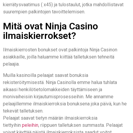
kierrätysvaatimus ( x45) ja tulostaulut, jotka mahdollistavat
suurempien palkintojen tavoittelemisen.
Mitä ovat Ninja Casino
ilmaiskierrokset?
Ilmaiskierrosten bonukset ovat palkintoja Ninja Casinon
asiakkaille, joilla haluamme kiittää talletuksen tehneitä
pelaajia.
Muilla kasinoilla pelaajat saavat bonuksia
rekisteröitymisestä. Ninja Casinolla emme halua tuhlata
aikaasi henkilötietolomakkeiden täyttämiseen ja
monivaiheisiin kirjautumisprosesseihin. Me annamme
pelaajillemme ilmaiskierroksia bonuksena joka päivä, kun he
tekevät talletuksen.
Pelaajat saavat tietyn määrän ilmaiskierroksia
tiettyihin
peleihin
, riippuen talletuksen summasta. Pelaajat
voivat käyttää näistä ilmaiskierroksista saadut voitot