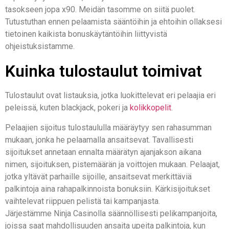
tasokseen jopa x90. Meidän tasomme on siitä puolet.
Tutustuthan ennen pelaamista sääntöihin ja ehtoihin ollaksesi
tietoinen kaikista bonuskäytäntöihin liittyvistä
ohjeistuksistamme.
Kuinka tulostaulut toimivat
Tulostaulut ovat listauksia, jotka luokittelevat eri pelaajia eri
peleissä, kuten blackjack, pokeri ja
kolikkopelit
.
Pelaajien sijoitus tulostaululla määräytyy sen rahasumman
mukaan, jonka he pelaamalla ansaitsevat. Tavallisesti
sijoitukset annetaan ennalta määrätyn ajanjakson aikana
nimen, sijoituksen, pistemäärän ja voittojen mukaan. Pelaajat,
jotka yltävät parhaille sijoille, ansaitsevat merkittäviä
palkintoja aina rahapalkinnoista bonuksiin. Kärkisijoitukset
vaihtelevat riippuen pelistä tai kampanjasta.
Järjestämme Ninja Casinolla säännöllisesti pelikampanjoita,
joissa saat mahdollisuuden ansaita upeita palkintoja, kun